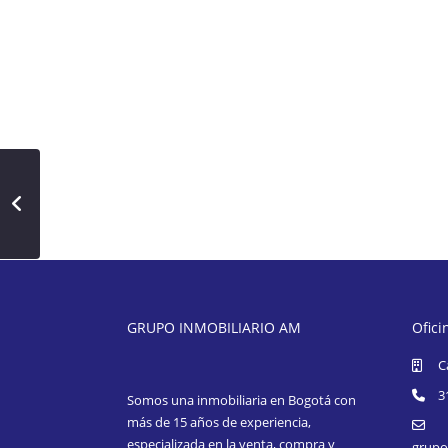
GRUPO INMOBILIARIO AM
Ofici
C
3
Somos una inmobiliaria en Bogotá con
más de 15 años de experiencia,
especializada en la venta, compra y
grupo