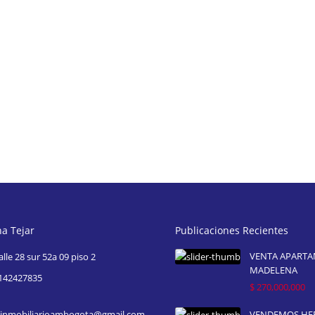
na Tejar
Publicaciones Recientes
VENTA APART
alle 28 sur 52a 09 piso 2
MADELENA
142427835
$ 270,000,000
inmobiliarioambogota@gmail.com
VENDEMOS H