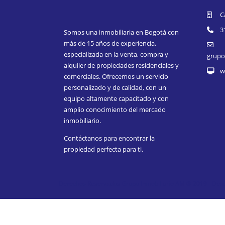
C
3
Somos una inmobiliaria en Bogotá con
más de 15 años de experiencia,
especializada en la venta, compra y
grupo
alquiler de propiedades residenciales y
w
comerciales. Ofrecemos un servicio
personalizado y de calidad, con un
equipo altamente capacitado y con
amplio conocimiento del mercado
inmobiliario.
Contáctanos para encontrar la
propiedad perfecta para ti.
Derechos Reservados Grupo Inmobiliario AM ® 2019 - Desar
Advanced Search
Catálogo de Inmuebles
Compare
Dashboard – Inbox
Dashboard – Main
Dashboard -An