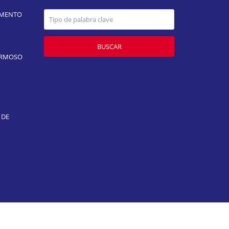
AMENTO
BUSCAR
ERMOSO
 DE
Dashboard – Add Property
Dashboard – Agent List
quedas Guardadas
Mis Favoritos
Mis Publicaciones