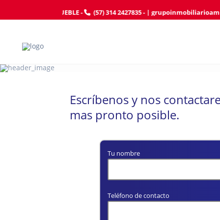
AFILIE SU INMUEBLE
-
(57) 314 2427835
- |
grupoinmobiliarioamb
Escríbenos y nos contactar
mas pronto posible.
Tu nombre
Teléfono de contacto