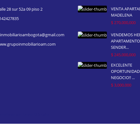
VENTA APART
alle 28 sur 52a 09 piso 2
MADELENA
142427835
$ 270,000,000
inmobiliarioambogota@gmail.com
VENDEMOS H
APARTAMENTO
ww.grupoinmobiliarioam.com
SENDER...
$ 245,000,000
EXCELENTE
OPORTUNIDAD
NEGOCIO!! ...
$ 3,000,000
rollado por Factor D Studio
 Listings
Consigna tu Inmueble
Contacto
Dashboard – Add Agent
alytics
Facturas
Inicio
Mi perfil
Mis Búsquedas
Mis Bús