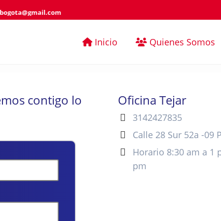
ogota@gmail.com
Inicio
Quienes Somos
emos contigo lo
Oficina Tejar
3142427835
Calle 28 Sur 52a -09 
Horario 8:30 am a 1 
pm