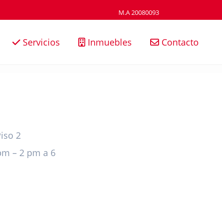
M.A 20080093
Servicios
Inmuebles
Contacto
Piso 2
pm – 2 pm a 6