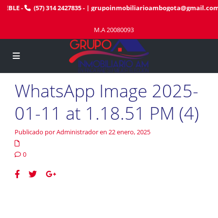
EBLE
-
(57) 314 2427835
- |
grupoinmobiliarioambogota@gmail.com
M.A 20080093
WhatsApp Image 2025-
01-11 at 1.18.51 PM (4)
Publicado por Administrador en 22 enero, 2025
0