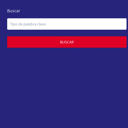
Buscar
BUSCAR
Derechos Reservados Grupo Inmobiliario AM ® 2019 - Desarrollado por
Factor D Studio
Advanced Search
Catálogo de Inmuebles
Compare Listings
Consigna tu Inmueble
Contacto