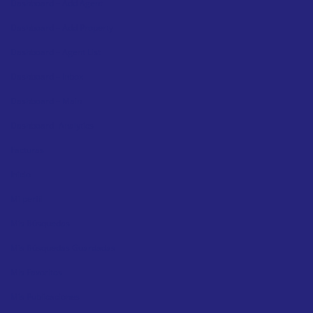
Dashboard – Add Agent
Dashboard – Add Property
Dashboard – Agent List
Dashboard – Inbox
Dashboard – Main
Dashboard -Analytics
Facturas
Inicio
Mi perfil
Mis Búsquedas
Mis Búsquedas Guardadas
Mis Favoritos
Mis Publicaciones