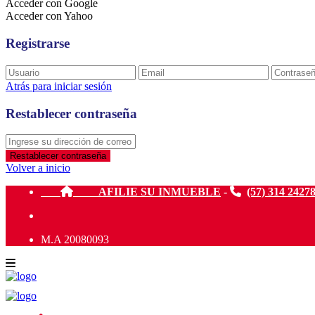
Acceder con Google
Acceder con Yahoo
Registrarse
Atrás para iniciar sesión
Restablecer contraseña
Restablecer contraseña
Volver a inicio
AFILIE SU INMUEBLE
-
(57) 314 2427
M.A 20080093
Sus resultados de búsqueda