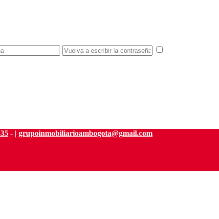
estoy de acuerd
835
- |
grupoinmobiliarioambogota@gmail.com