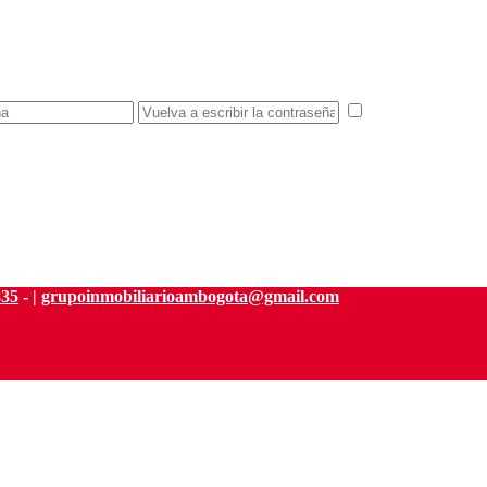
estoy de acuerd
835
- |
grupoinmobiliarioambogota@gmail.com