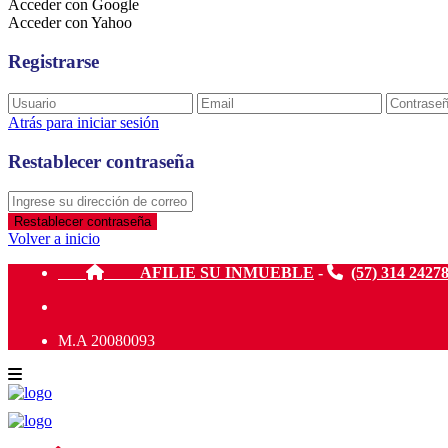
Acceder con Google
Acceder con Yahoo
Registrarse
Atrás para iniciar sesión
Restablecer contraseña
Restablecer contraseña
Volver a inicio
AFILIE SU INMUEBLE
-
(57) 314 2427
M.A 20080093
Sus resultados de búsqueda