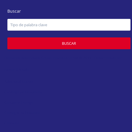
Buscar
BUSCAR
Derechos Reservados Grupo Inmobiliario AM ® 2019 - Desarrollado por
Factor D Studio
Advanced Search
Catálogo de Inmuebles
Compare Listings
Consigna tu Inmueble
Contacto