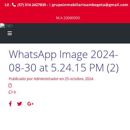
BLE
-
(57) 314 2427835
- |
grupoinmobiliarioambogota@gmail.com
M.A 20080093
WhatsApp Image 2024-
08-30 at 5.24.15 PM (2)
Publicado por Administrador en 25 octubre, 2024
0