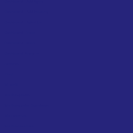
Dashboard – Add Agent
Dashboard – Add Property
Dashboard – Agent List
Dashboard – Inbox
Dashboard – Main
Dashboard -Analytics
Facturas
Inicio
Mi perfil
Mis Búsquedas
Mis Búsquedas Guardadas
Mis Favoritos
Mis Publicaciones