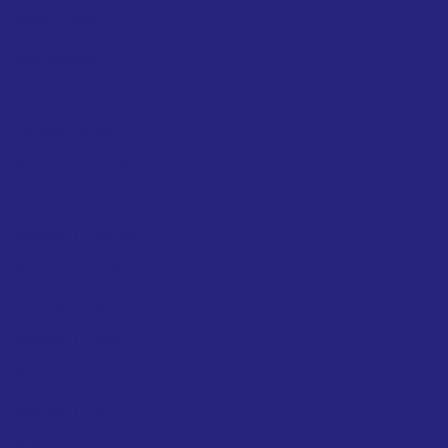
Factor D Studio
Advanced Search
Catálogo de Inmuebles
Compare Listings
Consigna tu Inmueble
Contacto
Dashboard – Add Agent
Dashboard – Add Property
Dashboard – Agent List
Dashboard – Inbox
Dashboard – Main
Dashboard -Analytics
Facturas