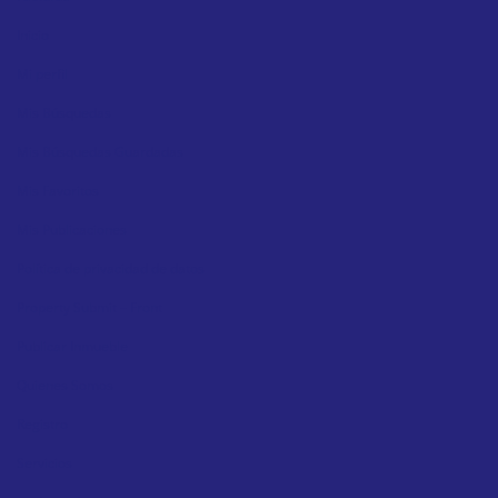
Inicio
Mi perfil
Mis Búsquedas
Mis Búsquedas Guardadas
Mis Favoritos
Mis Publicaciones
Política de privacidad de datos
Property Submit – Front
Publicar Inmueble
Quienes Somos
Registro
Servicios