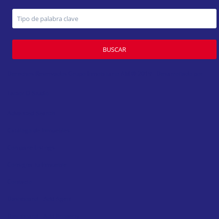
BUSCAR
Derechos Reservados Grupo Inmobiliario AM ® 2019 - Desarrollado por
Factor D Studio
Advanced Search
Catálogo de Inmuebles
Compare Listings
Consigna tu Inmueble
Contacto
Dashboard – Add Agent
Dashboard – Add Property