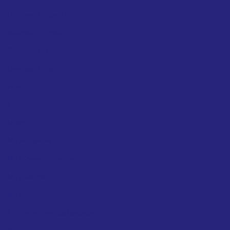
Dashboard – Agent List
Dashboard – Inbox
Dashboard – Main
Dashboard -Analytics
Facturas
Inicio
Mi perfil
Mis Búsquedas
Mis Búsquedas Guardadas
Mis Favoritos
Mis Publicaciones
Política de privacidad de datos