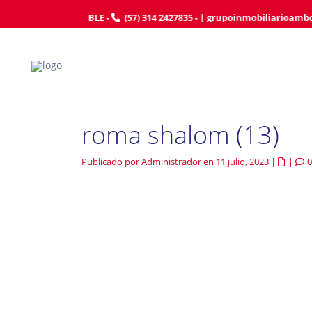
FILIE SU INMUEBLE
-
(57) 314 2427835
- |
grupoinmobiliarioamb
roma shalom (13)
Publicado por Administrador en 11 julio, 2023
|
|
0