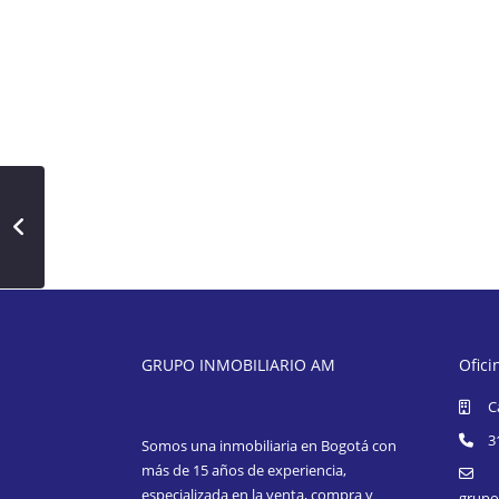
GRUPO INMOBILIARIO AM
Ofici
C
3
Somos una inmobiliaria en Bogotá con
más de 15 años de experiencia,
especializada en la venta, compra y
grupo