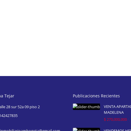
na Tejar
Publicaciones Recientes
VENTA APART
alle 28 sur 52a 09 piso 2
MADELENA
142427835
$ 270,000,000
inmobiliarioambogota@gmail.com
VENDEMOS H