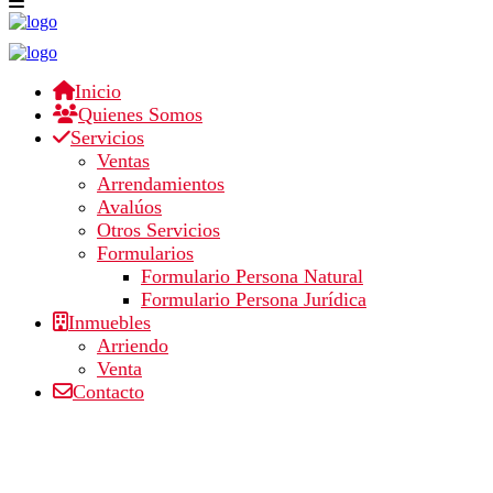
Sus resultados de búsqueda
prestamos
Inicio
Quienes Somos
Servicios
Publicado por Administrador en 17 diciembre, 2016
Ventas
|
Arrendamientos
|
0
Avalúos
Otros Servicios
Formularios
Formulario Persona Natural
Deje un mensaje
Formulario Persona Jurídica
Inmuebles
Lo siento, debes estar
conectado
para publicar un comentario.
Arriendo
Venta
Encuentra aquí el inmueble que estas buscando en
Contacto
Arriendo o en Venta.
GRUPO INMOBILIARIO AM