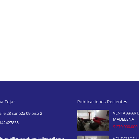
na Tejar
Publicaciones Recientes
VENTA APAR
alle 28 sur 52a 09 piso 2
MADELENA
142427835
$ 270,000,000
inmobiliarioambogota@gmail.com
VENDEMOS 