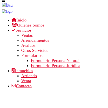
Sus resultados de búsqueda
am-footer-03
Inicio
Quienes Somos
Servicios
Publicado por Administrador en 10 noviembre, 2016
Ventas
|
Arrendamientos
|
0
Avalúos
Otros Servicios
Formularios
Formulario Persona Natural
Deje un mensaje
Formulario Persona Jurídica
Inmuebles
Lo siento, debes estar
conectado
para publicar un comentario.
Arriendo
Venta
Encuentra aquí el inmueble que estas buscando en
Contacto
Arriendo o en Venta.
GRUPO INMOBILIARIO AM