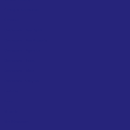
Consigna tu Inmueble
Contacto
Dashboard – Add Agent
Dashboard – Add Property
Dashboard – Agent List
Dashboard – Inbox
Dashboard – Main
Dashboard -Analytics
Facturas
Inicio
Mi perfil
Mis Búsquedas