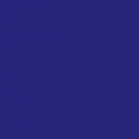
Mis Búsquedas Guardadas
Mis Favoritos
Mis Publicaciones
Política de privacidad de datos
Property Submit – Front
Publicar Inmueble
Quienes Somos
Registro
Servicios
Arrendamientos
Avalúos
Otros Servicios
Ventas