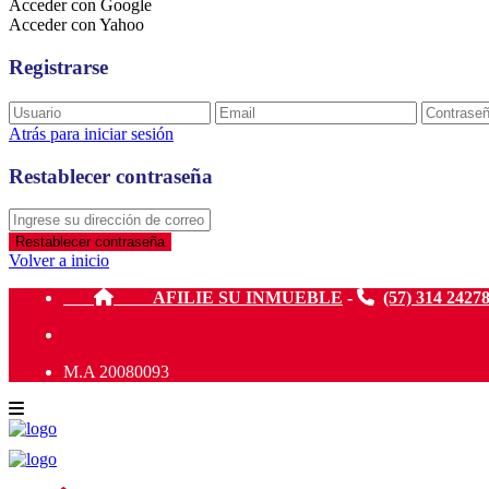
Acceder con Google
Acceder con Yahoo
Registrarse
Atrás para iniciar sesión
Restablecer contraseña
Restablecer contraseña
Volver a inicio
AFILIE SU INMUEBLE
-
(57) 314 2427
M.A 20080093
Sus resultados de búsqueda