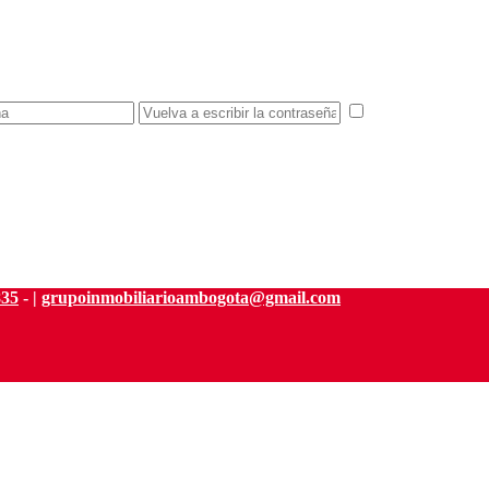
estoy de acuerd
835
- |
grupoinmobiliarioambogota@gmail.com