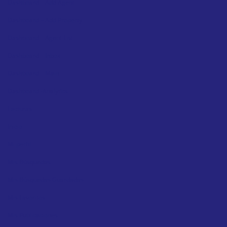
Dashboard – Add Agent
Dashboard – Add Property
Dashboard – Agent List
Dashboard – Inbox
Dashboard – Main
Dashboard -Analytics
Facturas
Inicio
Mi perfil
Mis Búsquedas
Mis Búsquedas Guardadas
Mis Favoritos
Mis Publicaciones