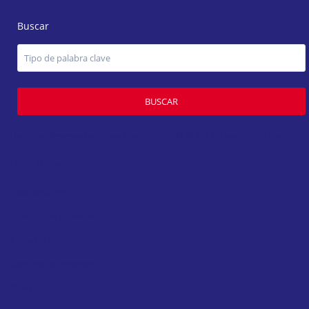
Buscar
BUSCAR
Derechos Reservados Grupo Inmobiliario AM ® 2019 - Desarrollado por
Factor D Studio
Advanced Search
Catálogo de Inmuebles
Compare Listings
Consigna tu Inmueble
Contacto