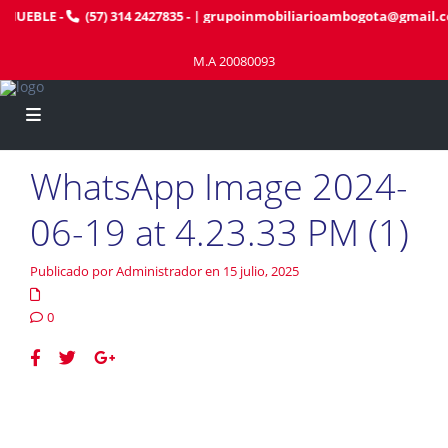
MUEBLE
-
(57) 314 2427835
- |
grupoinmobiliarioambogota@gmail.c
M.A 20080093
WhatsApp Image 2024-
06-19 at 4.23.33 PM (1)
Publicado por Administrador en 15 julio, 2025
0