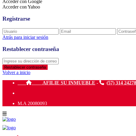
Acceder con Google
Acceder con Yahoo
Registrarse
Atrás para iniciar sesión
Restablecer contraseña
Restablecer contraseña
Volver a inicio
AFILIE SU INMUEBLE
-
(57) 314 2427
M.A 20080093
Sus resultados de búsqueda