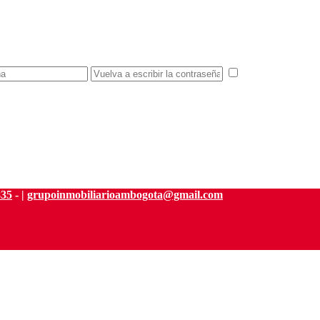
estoy de acuerd
835
- |
grupoinmobiliarioambogota@gmail.com