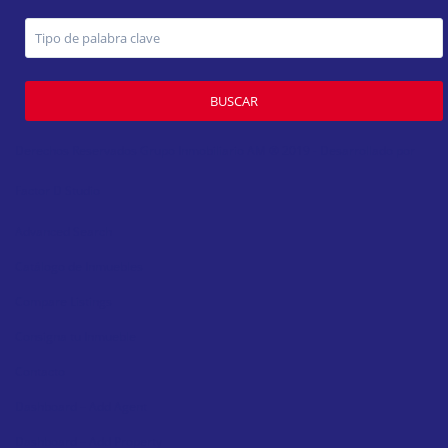
BUSCAR
Derechos Reservados Grupo Inmobiliario AM ® 2019 - Desarrollado por
Factor D Studio
Advanced Search
Catálogo de Inmuebles
Compare Listings
Consigna tu Inmueble
Contacto
Dashboard – Add Agent
Dashboard – Add Property