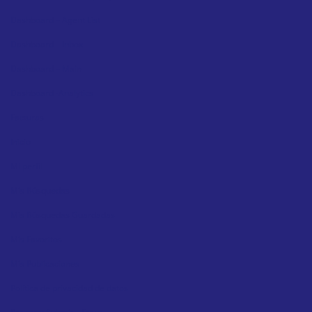
Dashboard – Agent List
Dashboard – Inbox
Dashboard – Main
Dashboard -Analytics
Facturas
Inicio
Mi perfil
Mis Búsquedas
Mis Búsquedas Guardadas
Mis Favoritos
Mis Publicaciones
Política de privacidad de datos