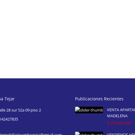
na Tejar
Publicaciones Recientes
VENTA APART
alle 28 sur 52a 09 piso 2
MADELENA
142427835
$ 270,000,000
inmobiliarioambogota@gmail.com
VENDEMOS H