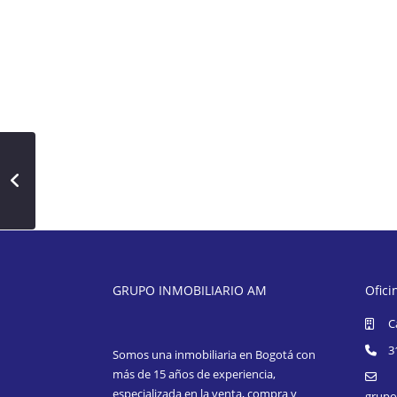
GRUPO INMOBILIARIO AM
Ofici
C
3
Somos una inmobiliaria en Bogotá con
más de 15 años de experiencia,
especializada en la venta, compra y
grupo