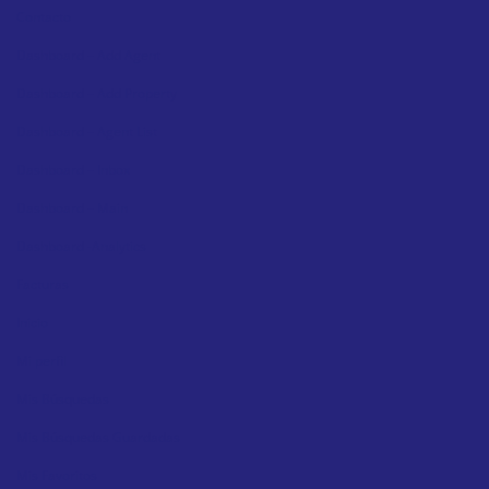
Contacto
Dashboard – Add Agent
Dashboard – Add Property
Dashboard – Agent List
Dashboard – Inbox
Dashboard – Main
Dashboard -Analytics
Facturas
Inicio
Mi perfil
Mis Búsquedas
Mis Búsquedas Guardadas
Mis Favoritos