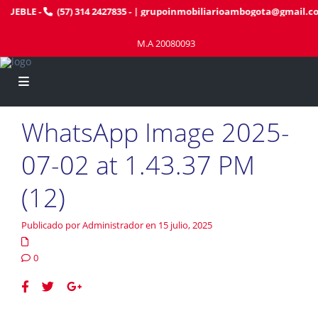
MUEBLE
-
(57) 314 2427835
- |
grupoinmobiliarioambogota@gmail.c
M.A 20080093
WhatsApp Image 2025-
07-02 at 1.43.37 PM
(12)
Publicado por Administrador en 15 julio, 2025
0