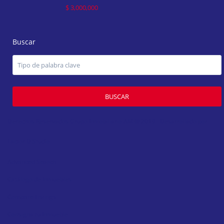
$ 3,000,000
Buscar
BUSCAR
Derechos Reservados Grupo Inmobiliario AM ® 2019 - Desarrollado por
Factor D Studio
Advanced Search
Catálogo de Inmuebles
Compare Listings
Consigna tu Inmueble