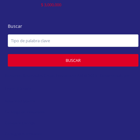
$ 3,000,000
Buscar
BUSCAR
Derechos Reservados Grupo Inmobiliario AM ® 2019 - Desarrollado por
Factor D Studio
Advanced Search
Catálogo de Inmuebles
Compare Listings
Consigna tu Inmueble