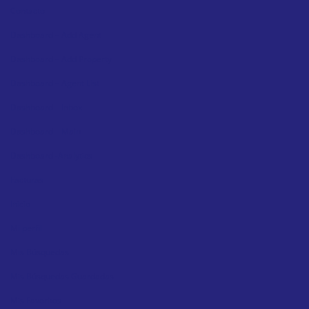
Contacto
Dashboard – Add Agent
Dashboard – Add Property
Dashboard – Agent List
Dashboard – Inbox
Dashboard – Main
Dashboard -Analytics
Facturas
Inicio
Mi perfil
Mis Búsquedas
Mis Búsquedas Guardadas
Mis Favoritos