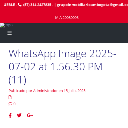
MUEBLE
-
(57) 314 2427835
- |
grupoinmobiliarioambogota@gmail.c
M.A 20080093
WhatsApp Image 2025-
07-02 at 1.56.30 PM
(11)
Publicado por Administrador en 15 julio, 2025
0