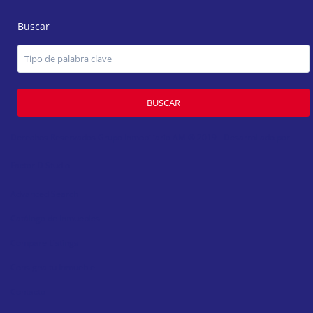
Buscar
BUSCAR
Derechos Reservados Grupo Inmobiliario AM ® 2019 - Desarrollado por
Factor D Studio
Advanced Search
Catálogo de Inmuebles
Compare Listings
Consigna tu Inmueble
Contacto