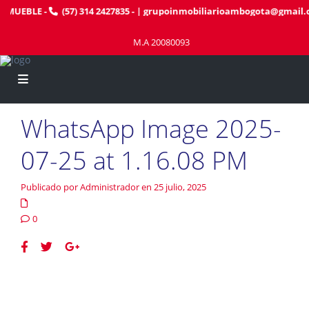
NMUEBLE
-
(57) 314 2427835
- |
grupoinmobiliarioambogota@gmail.
M.A 20080093
WhatsApp Image 2025-
07-25 at 1.16.08 PM
Publicado por Administrador en 25 julio, 2025
0