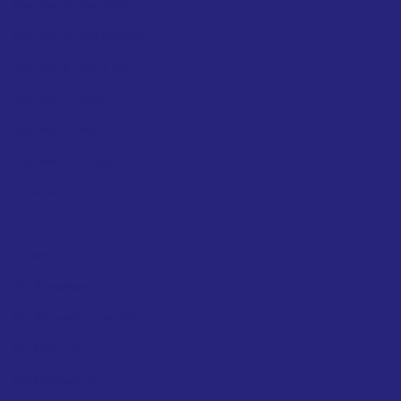
Dashboard – Add Agent
Dashboard – Add Property
Dashboard – Agent List
Dashboard – Inbox
Dashboard – Main
Dashboard -Analytics
Facturas
Inicio
Mi perfil
Mis Búsquedas
Mis Búsquedas Guardadas
Mis Favoritos
Mis Publicaciones