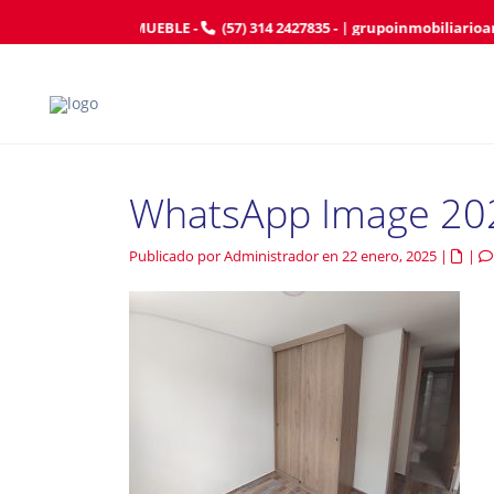
AFILIE SU INMUEBLE
-
(57) 314 2427835
- |
grupoinmobiliarioa
WhatsApp Image 202
Publicado por Administrador en 22 enero, 2025
|
|