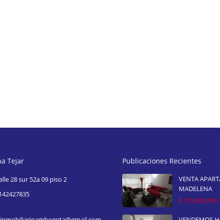
na Tejar
Publicaciones Recientes
VENTA APAR
alle 28 sur 52a 09 piso 2
MADELENA
142427835
$ 270,000,000
inmobiliarioambogota@gmail.com
VENDEMOS 