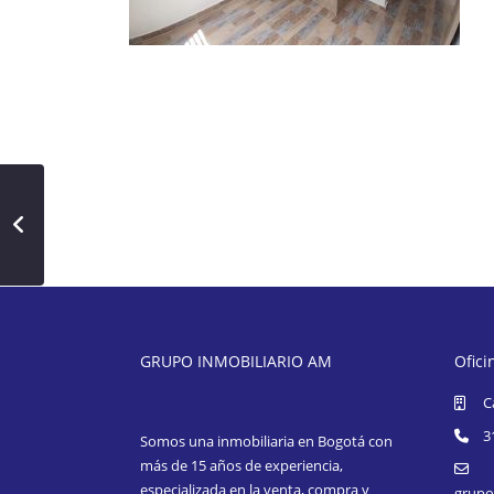
GRUPO INMOBILIARIO AM
Ofici
C
3
Somos una inmobiliaria en Bogotá con
más de 15 años de experiencia,
especializada en la venta, compra y
grupo