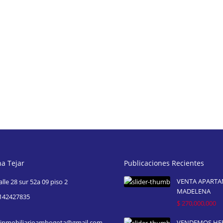
na Tejar
Publicaciones Recientes
VENTA APART
alle 28 sur 52a 09 piso 2
MADELENA
142427835
$ 270,000,000
inmobiliarioambogota@gmail.com
VENDEMOS H