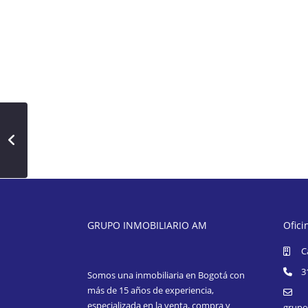
GRUPO INMOBILIARIO AM
Ofici
C
3
Somos una inmobiliaria en Bogotá con
más de 15 años de experiencia,
especializada en la venta, compra y
grupo