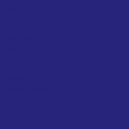
Dashboard – Agent List
Dashboard – Inbox
Dashboard – Main
Dashboard -Analytics
Facturas
Inicio
Mi perfil
Mis Búsquedas
Mis Búsquedas Guardadas
Mis Favoritos
Mis Publicaciones
Política de privacidad de datos