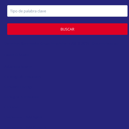
BUSCAR
Derechos Reservados Grupo Inmobiliario AM ® 2019 - Desarrollado por
Factor D Studio
Advanced Search
Catálogo de Inmuebles
Compare Listings
Consigna tu Inmueble
Contacto
Dashboard – Add Agent
Dashboard – Add Property