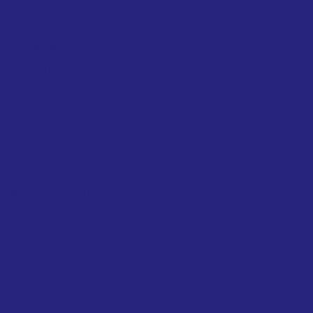
Advanced Search
Catálogo de Inmuebles
Compare Listings
Consigna tu Inmueble
Contacto
Dashboard – Add Agent
Dashboard – Add Property
Dashboard – Agent List
Dashboard – Inbox
Dashboard – Main
Dashboard -Analytics
Facturas