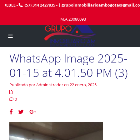
MUEBLE
-
(57) 314 2427835
- |
grupoinmobiliarioambogota@gmail.co
M.A 20080093
WhatsApp Image 2025-
01-15 at 4.01.50 PM (3)
Publicado por Administrador en 22 enero, 2025
0