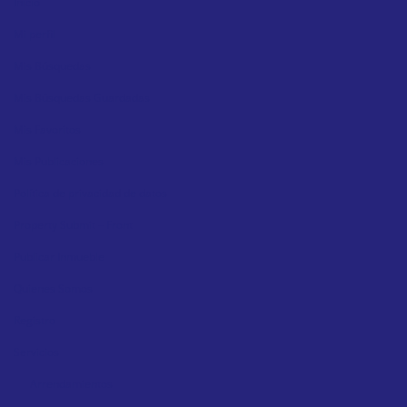
Inicio
Mi perfil
Mis Búsquedas
Mis Búsquedas Guardadas
Mis Favoritos
Mis Publicaciones
Política de privacidad de datos
Property Submit – Front
Publicar Inmueble
Quienes Somos
Registro
Servicios
Arrendamientos