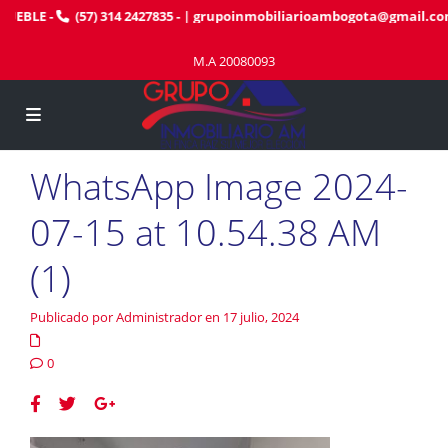
UEBLE
-
(57) 314 2427835
- |
grupoinmobiliarioambogota@gmail.co
M.A 20080093
WhatsApp Image 2024-
07-15 at 10.54.38 AM
(1)
Publicado por Administrador en 17 julio, 2024
0