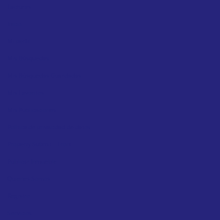
Facturas
Inicio
Mi perfil
Mis Búsquedas
Mis Búsquedas Guardadas
Mis Favoritos
Mis Publicaciones
Política de privacidad de datos
Property Submit – Front
Publicar Inmueble
Quienes Somos
Registro
Servicios