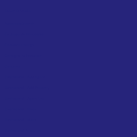
Factor D Studio
Advanced Search
Catálogo de Inmuebles
Compare Listings
Consigna tu Inmueble
Contacto
Dashboard – Add Agent
Dashboard – Add Property
Dashboard – Agent List
Dashboard – Inbox
Dashboard – Main
Dashboard -Analytics