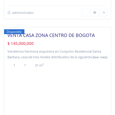
administrador
LAS
CRUCES
,
Bogotá
Disponible
VENTA CASA ZONA CENTRO DE BOGOTA
$ 145,000,000
Vendemos hermosa esquinera en Conjunto Residencial Santa
Barbara, casa de tres niveles distribuidos de la siguiente
[leer más]
2
1
1
31 m