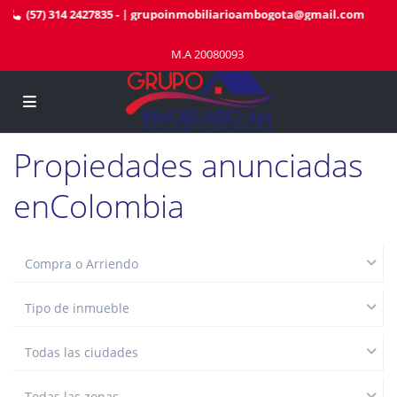
(57) 314 2427835
- |
grupoinmobiliarioambogota@gmail.com
M.A 20080093
Propiedades anunciadas
enColombia
Compra o Arriendo
Tipo de inmueble
Todas las ciudades
Todas las zonas