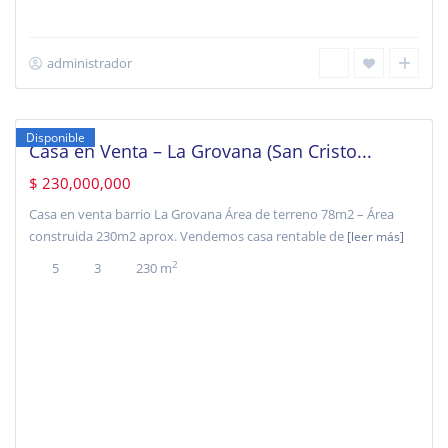
administrador
La
Grovana
,
Bogotá
Disponible
Casa en Venta – La Grovana (San Cristo...
$ 230,000,000
Casa en venta barrio La Grovana Área de terreno 78m2 – Área
construida 230m2 aprox. Vendemos casa rentable de
[leer más]
2
5
3
230 m