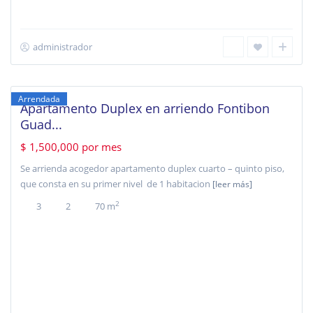
administrador
Fontibon
,
Bogotá
Arrendada
Apartamento Duplex en arriendo Fontibon
Guad...
$ 1,500,000
por mes
Se arrienda acogedor apartamento duplex cuarto – quinto piso,
que consta en su primer nivel de 1 habitacion
[leer más]
2
3
2
70 m