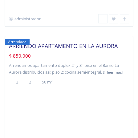
administrador
la
aurora
,
Bogotá
Arrendada
ARRIENDO APARTAMENTO EN LA AURORA
$ 850,000
Arrendamos apartamento duplex 2° y 3° piso en el Barrio La
Aurora distribuidos asi: piso 2: cocina semi-integral, s
[leer más]
2
2
2
50 m