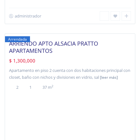
administrador
Alsacia
,
Bogotá
Arrendada
ARRIENDO APTO ALSACIA PRATTO
APARTAMENTOS
$ 1,300,000
Apartamento en piso 2 cuenta con dos habitaciones principal con
closet, baño con nichos y divisiones en vidrio, sal
[leer más]
2
2
1
37 m