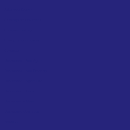
Advanced Search
Catálogo de Inmuebles
Compare Listings
Consigna tu Inmueble
Contacto
Dashboard – Add Agent
Dashboard – Add Property
Dashboard – Agent List
Dashboard – Inbox
Dashboard – Main
Dashboard -Analytics
Facturas