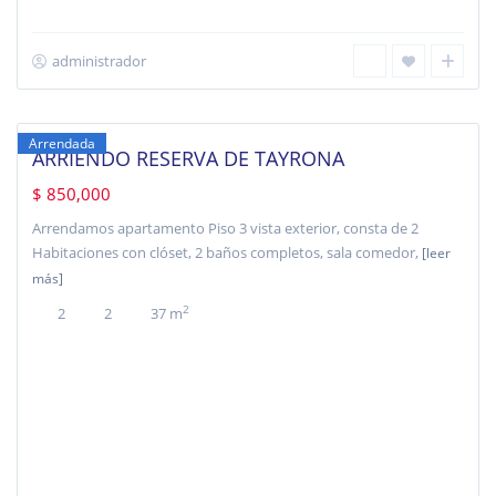
administrador
Chicala
,
Bogotá
Arrendada
ARRIENDO RESERVA DE TAYRONA
$ 850,000
Arrendamos apartamento Piso 3 vista exterior, consta de 2
Habitaciones con clóset, 2 baños completos, sala comedor,
[leer
más]
2
2
2
37 m