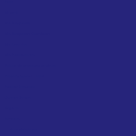
Inicio
Mi perfil
Mis Búsquedas
Mis Búsquedas Guardadas
Mis Favoritos
Mis Publicaciones
Política de privacidad de datos
Property Submit – Front
Publicar Inmueble
Quienes Somos
Registro
Servicios
Arrendamientos