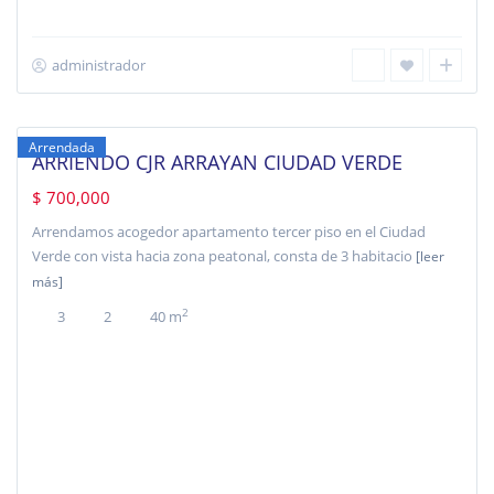
administrador
Ciudad
Verde
,
Cundinamarca
Arrendada
ARRIENDO CJR ARRAYAN CIUDAD VERDE
$ 700,000
Arrendamos acogedor apartamento tercer piso en el Ciudad
Verde con vista hacia zona peatonal, consta de 3 habitacio
[leer
más]
2
3
2
40 m