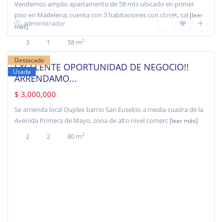
Vendemos amplio apartamento de 58 mts ubicado en primer
piso en Madelena; cuenta con 3 habitaciones con closet, sal
[leer
administrador
más]
San
Eusebio
,
2
3
1
58 m
Bogotá
Destacado
EXCELENTE OPORTUNIDAD DE NEGOCIO!!
Usada
ARRENDAMO...
$ 3,000,000
Se arrienda local Duplex barrio San Eusebio a media cuadra de la
Avenida Primera de Mayo, zona de alto nivel comerc
[leer más]
2
2
2
80 m